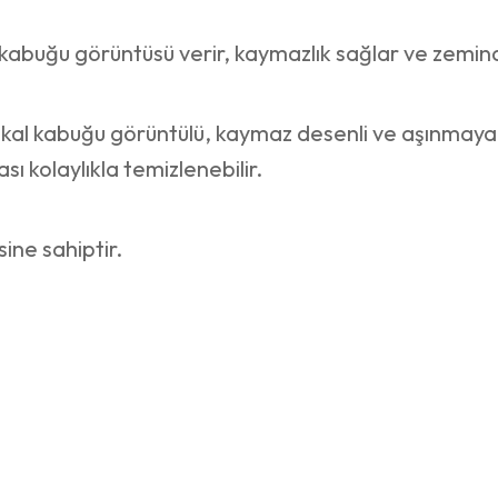
abuğu görüntüsü verir, kaymazlık sağlar ve zemind
akal kabuğu görüntülü, kaymaz desenli ve aşınmaya k
ı kolaylıkla temizlenebilir.
ine sahiptir.